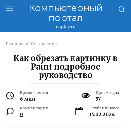
Перейти
Компьютерный
к
портал
контенту
eaplay.ru
Главная
»
Интересное
Как обрезать картинку в
Paint подробное
руководство
Время чтения
Просмотры
6 мин.
57
Комментарии
Опубликовано
0
15.02.2024