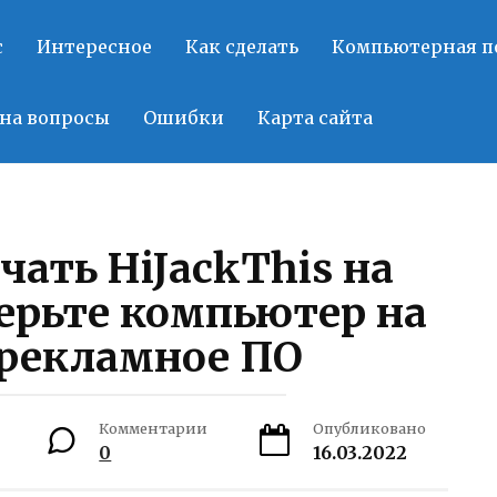
с
Интересное
Как сделать
Компьютерная 
на вопросы
Ошибки
Карта сайта
чать HiJackThis на
ерьте компьютер на
 рекламное ПО
Комментарии
Опубликовано
0
16.03.2022