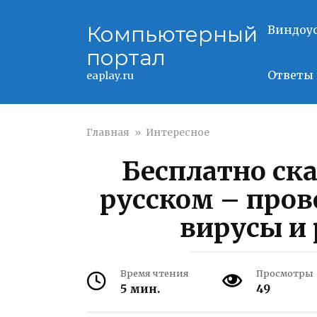
Перейти
к
Компьютерный
Виндоу
контенту
портал
Ответы 
eaplay.ru
Главная
»
Интересное
Бесплатно ска
русском – пров
вирусы и
Время чтения
Просмотры
5 мин.
49