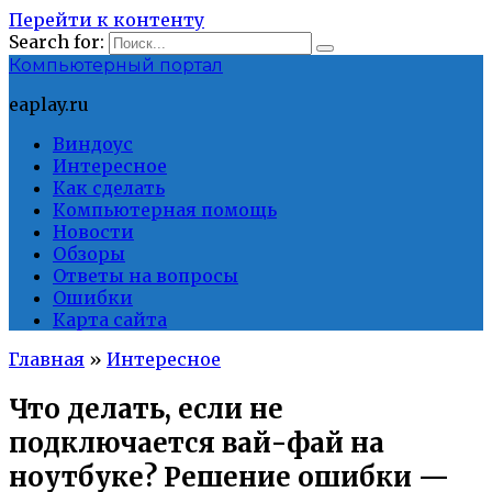
Перейти к контенту
Search for:
Компьютерный портал
eaplay.ru
Виндоус
Интересное
Как сделать
Компьютерная помощь
Новости
Обзоры
Ответы на вопросы
Ошибки
Карта сайта
Главная
»
Интересное
Что делать, если не
подключается вай-фай на
ноутбуке? Решение ошибки —