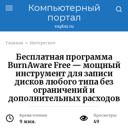
Перейти
Компьютерный
к
портал
контенту
eaplay.ru
Главная
»
Интересное
Бесплатная программа
BurnAware Free — мощный
инструмент для записи
дисков любого типа без
ограничений и
дополнительных расходов
Время чтения
Просмотры
9 мин.
49