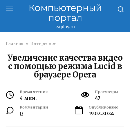
Перейти
Компьютерный
к
портал
контенту
eaplay.ru
Главная
»
Интересное
Увеличение качества видео
с помощью режима Lucid в
браузере Opera
Время чтения
Просмотры
4 мин.
47
Комментарии
Опубликовано
0
19.02.2024