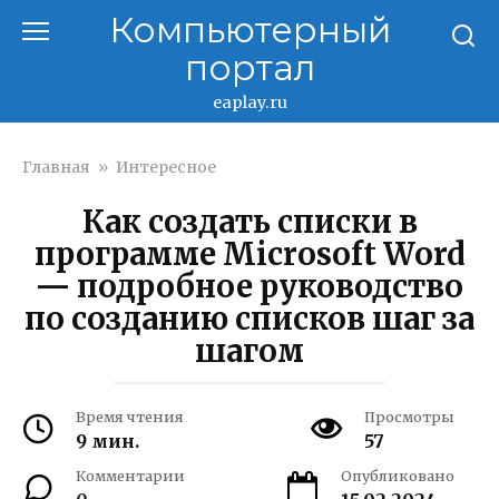
Перейти
Компьютерный
к
портал
контенту
eaplay.ru
Главная
»
Интересное
Как создать списки в
программе Microsoft Word
— подробное руководство
по созданию списков шаг за
шагом
Время чтения
Просмотры
9 мин.
57
Комментарии
Опубликовано