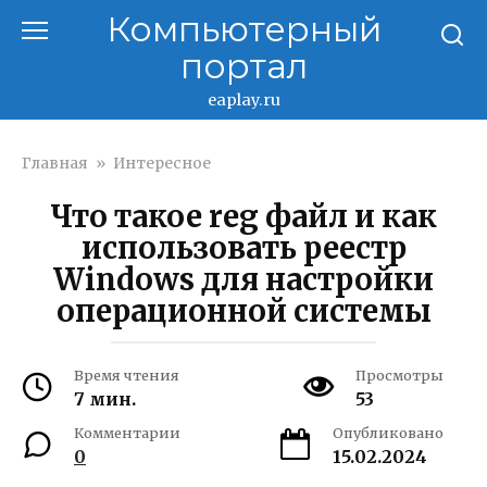
Перейти
Компьютерный
к
портал
контенту
eaplay.ru
Главная
»
Интересное
Что такое reg файл и как
использовать реестр
Windows для настройки
операционной системы
Время чтения
Просмотры
7 мин.
53
Комментарии
Опубликовано
0
15.02.2024