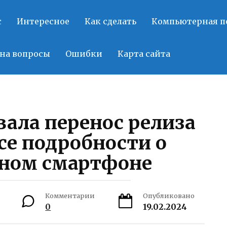
с
Интересное
Как сделать
Компьютерная 
на вопросы
Ошибки
Карта сайта
вала перенос релиза
все подробности о
ном смартфоне
Комментарии
Опубликовано
0
19.02.2024