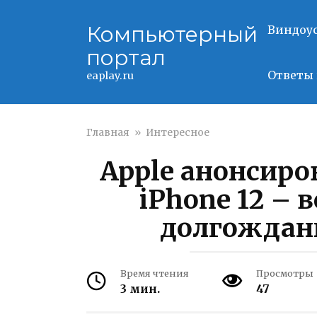
Перейти
к
Компьютерный
Виндоу
контенту
портал
Ответы 
eaplay.ru
Главная
»
Интересное
Apple анонсиро
iPhone 12 – 
долгождан
Время чтения
Просмотры
3 мин.
47